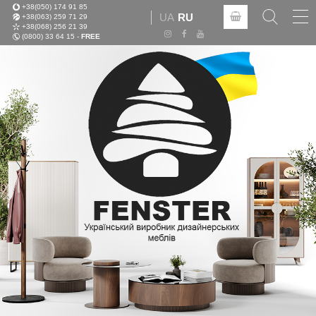
+38(050) 174 91 85
Tog
UA
RU
+38(063) 259 71 29
nav
+38(068) 256 21 39
(0800) 33 64 15 -
FREE