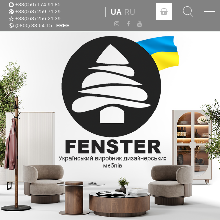
+38(050) 174 91 85
Tog
UA
RU
+38(063) 259 71 29
nav
+38(068) 256 21 39
(0800) 33 64 15 -
FREE