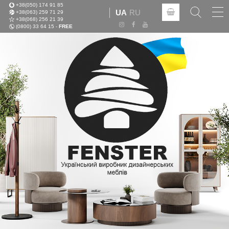
+38(050) 174 91 85
Tog
UA
RU
+38(063) 259 71 29
nav
+38(068) 256 21 39
(0800) 33 64 15 -
FREE