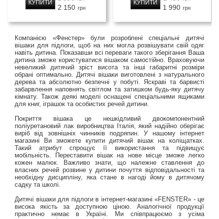
КУПИТИ
КУПИТИ
2 150
1 990
грн
грн
Компанією «Фенстер» були розроблені спеціальні дитячі
вішаки для підлоги, щоб на них могла розвішувати свій одяг
навіть дитина. Показавши всі переваги такого зберігання Ваша
дитина зможе користуватися вішаком самостійно. Враховуючи
невеликий дитячий зріст висота та інші габаритні розміри
обрані оптимально. Дитячі вішаки виготовлені з натурального
дерева та абсолютно безпечні у побуті. Яскраві та барвисті
забарвлення наповнять світлом та затишком будь-яку дитячу
кімнату. Також деякі моделі оснащені спеціальними ящиками
для книг, іграшок та особистих речей дитини.
Покриття вішака це нешкідливий двокомпонентний
поліуретановий лак виробництва Італія, який надійно оберігає
виріб від зовнішніх чинників подряпин. У нашому інтернет
магазині Ви зможете купити дитячий вішак на коліщатках.
Такий атрибут спрощує її використання та підвищує
мобільність. Переставити вішак на нове місце зможе легко
кожен малюк. Важливо знати, що належне ставлення до
власних речей розвине у дитини почуття відповідальності та
необхідну дисципліну, яка стане в нагоді йому в дитячому
садку та школі.
Дитячі вішаки для підлоги в інтернет-магазині «FENSTER» - це
висока якість за доступною ціною. Аналогічної продукції
практично немає в Україні. Ми співпрацюємо з усіма