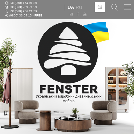
+38(050) 174 91 85
Tog
UA
RU
+38(063) 259 71 29
nav
+38(068) 256 21 39
(0800) 33 64 15 -
FREE