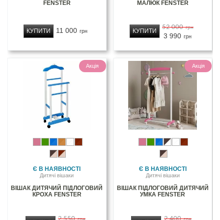
FENSTER
МАЛЮК FENSTER
52 000
грн
11 000
КУПИТИ
КУПИТИ
грн
3 990
грн
Акція
Акція
Є В НАЯВНОСТІ
Є В НАЯВНОСТІ
Дитячі вішаки
Дитячі вішаки
ВІШАК ДИТЯЧИЙ ПІДЛОГОВИЙ
ВІШАК ПІДЛОГОВИЙ ДИТЯЧИЙ
КРОХА FENSTER
УМКА FENSTER
2 550
2 400
грн
грн