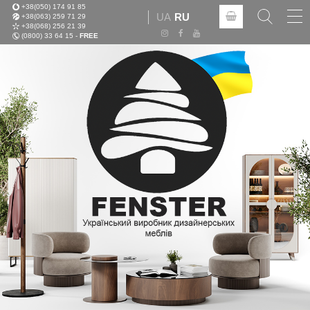
+38(050) 174 91 85
Tog
UA
RU
+38(063) 259 71 29
nav
+38(068) 256 21 39
(0800) 33 64 15 -
FREE