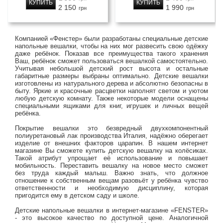
КУПИТЬ
КУПИТЬ
2 150
1 990
грн
грн
Компанией «Фенстер» были разработаны специальные детские
напольные вешалки, чтобы на них мог развесить свою одёжку
даже ребёнок. Показав все преимущества такого хранения
Ваш, ребёнок сможет пользоваться вешалкой самостоятельно.
Учитывая небольшой детский рост высота и остальные
габаритные размеры выбраны оптимально. Детские вешалки
изготовлены из натурального дерева и абсолютно безопасны в
быту. Яркие и красочные расцветки наполнят светом и уютом
любую детскую комнату. Также некоторые модели оснащены
специальными ящиками для книг, игрушек и личных вещей
ребёнка.
Покрытие вешалки это безвредный двухкомпонентный
полиуретановый лак производства Италия, надёжно оберегает
изделие от внешних факторов царапин. В нашем интернет
магазине Вы сможете купить детскую вешалку на колёсиках.
Такой атрибут упрощает её использование и повышает
мобильность. Переставить вешалку на новое место сможет
без труда каждый малыш. Важно знать, что должное
отношение к собственным вещам разовьёт у ребёнка чувство
ответственности и необходимую дисциплину, которая
пригодится ему в детском саду и школе.
Детские напольные вешалки в интернет-магазине «FENSTER»
- это высокое качество по доступной цене. Аналогичной