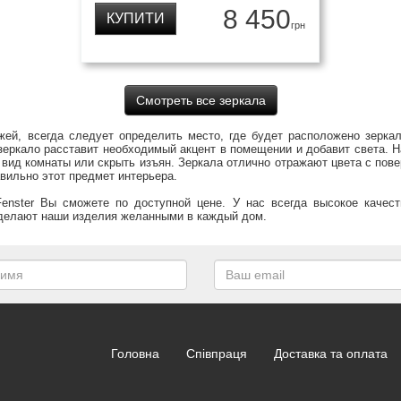
8 450
КУПИТИ
грн
Смотреть все зеркала
жей, всегда следует определить место, где будет расположено зерка
зеркало расставит необходимый акцент в помещении и добавит света. 
ид комнаты или скрыть изъян. Зеркала отлично отражают цвета с пове
вильно этот предмет интерьера.
Fenster Вы сможете по доступной цене. У нас всегда высокое качест
 делают наши изделия желанными в каждый дом.
Головна
Співпраця
Доставка та оплата