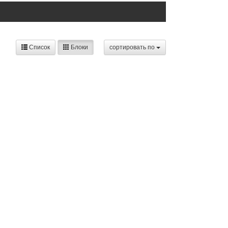
Список
Блоки
cортировать по