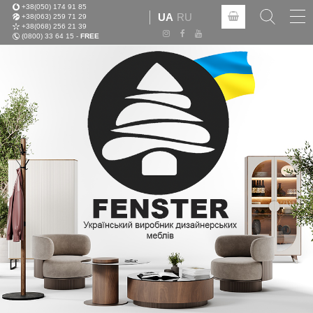
+38(050) 174 91 85
Tog
UA
RU
+38(063) 259 71 29
nav
+38(068) 256 21 39
(0800) 33 64 15 -
FREE