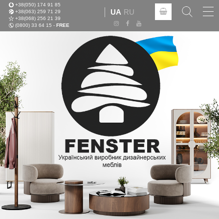
+38(050) 174 91 85
Tog
UA
RU
+38(063) 259 71 29
nav
+38(068) 256 21 39
(0800) 33 64 15 -
FREE