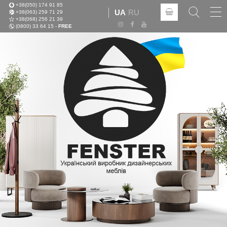
+38(050) 174 91 85
Tog
UA
RU
+38(063) 259 71 29
nav
+38(068) 256 21 39
(0800) 33 64 15 -
FREE