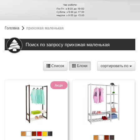
Головна
прихожая маленькая
Поиск по запросу прихожая маленькая
Список
Блоки
cортировать по
Акція