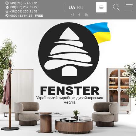
+38(050) 174 91 85
Tog
UA
RU
+38(063) 259 71 29
nav
+38(068) 256 21 39
(0800) 33 64 15 -
FREE