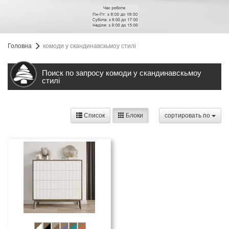
Головна
комоди у скандинавскьмоу стилі
Поиск по запросу комоди у скандинавскьмоу
стилі
Список
Блоки
cортировать по