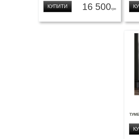
16 500
КУПИТИ
К
грн
ТУМБ
К