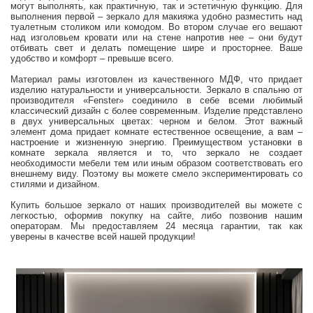
могут выполнять, как практичную, так и эстетичную функцию. Для
выполнения первой – зеркало для макияжа удобно разместить над
туалетным столиком или комодом. Во втором случае его вешают
над изголовьем кровати или на стене напротив нее – они будут
отбивать свет и делать помещение шире и просторнее. Ваше
удобство и комфорт – превыше всего.
Материал рамы изготовлен из качественного МДФ, что придает
изделию натуральности и универсальности. Зеркало в спальню от
производителя «Fenster» cоединило в себе всеми любимый
классический дизайн с более современным. Изделие представлено
в двух универсальных цветах: черном и белом. Этот важный
элемент дома придает комнате естественное освещение, а вам –
настроение и жизненную энергию. Преимуществом установки в
комнате зеркала является и то, что зеркало не создает
необходимости мебели тем или иным образом соответствовать его
внешнему виду. Поэтому вы можете смело экспериментировать со
стилями и дизайном.
Купить большое зеркало от наших производителей вы можете с
легкостью, оформив покупку на сайте, либо позвонив нашим
операторам. Мы предоставляем 24 месяца гарантии, так как
уверены в качестве всей нашей продукции!