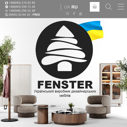
+38(050) 174 91 85
Tog
UA
RU
+38(063) 259 71 29
nav
+38(068) 256 21 39
(0800) 33 64 15 -
FREE