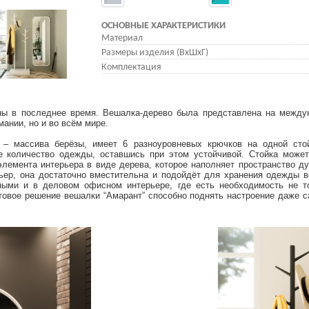
ОСНОВНЫЕ ХАРАКТЕРИСТИКИ
Материал
Размеры изделия (ВхШхГ)
Комплектация
 в последнее время. Вешалка-дерево была представлена на междун
мании, но и во всём мире.
 массива берёзы, имеет 6 разноуровневых крючков на одной стой
е количество одежды, оставшись при этом устойчивой. Стойка может
элемента интерьера в виде дерева, которое наполняет пространство 
ер, она достаточно вместительна и подойдёт для хранения одежды вс
ными и в деловом офисном интерьере, где есть необходимость не т
товое решение вешалки “Амарант” способно поднять настроение даже с