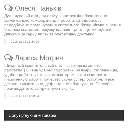
Олеся Паньків
Дуже чудовий стіл для офісу, конструкція облаштована
максимально комфортно для роботи. Сподобалось
передбачене розташування системного блоку, цікаве рішення.
Загалом вважаємо покупку вдалою, це те, що ми шукали.
Дякуємо за гарну якість та оперативну доставку.
2019-12-02 13:24:06
Лариса Мотрич
Шикарный вместительный стол, за которым хочется
работать!)) Очень удачно подобраны размеры столешницы,
удобно работать как за компьютером, так и выполнять
письменную работу. Качество стола супер, осмотрели все
детали внимательно, дефектов не обнаружено. Спасибо
производителю за приятную покупку.
2019-11-11 14:09:24
Сопутствующие товары