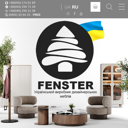
+38(050) 174 91 85
Tog
UA
RU
+38(063) 259 71 29
nav
+38(068) 256 21 39
(0800) 33 64 15 -
FREE