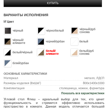
КУПИТЬ
ВАРИАНТЫ ИСПОЛНЕНИЯ
Цвет
чёрный/дуб
чёрный
чёрно/белый
сонома
чёрный/
чорний/урбан
белый
аликанте
белый/
белый/дуб
белый/чёрный
аликанте
сонома
білий/урбан
ОСНОВНЫЕ ХАРАКТЕРИСТИКИ
Материал
металл, ЛДСП
Размеры изделия (ВхШхГ)
800x1400x1000
Комплектация
столешница, ножки, фурнитура
Показать все характеристики
Угловой стол Флеш – идеальный выбор для тех, кто ценит
функциональность и стремится эффективно использовать
пространство в комнате. Данная модель отличается большой