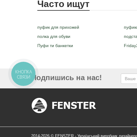
Часто ищут
пуфик для прихожей
пуфики
полка для обуви
подста
Пуфи ти банкетки
Friday
КНОПКА
Подпишись на нас!
СВЯЗИ
2014-2026 © FENSTER - Український виробник дизайнер