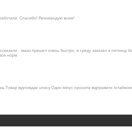
работали. Спасибо! Рекомендую всем!
ссказали , заказ пришел очень быстро, в среду заказал в пятницу б
все норм.
нь.Товар відповідає опису.Один мінус:просила відправити Інтаймо