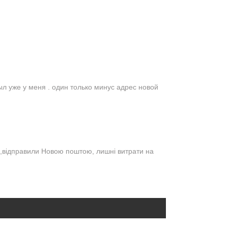
ыл уже у меня . один только минус адрес новой
м,відправили Новою поштою, лишні витрати на