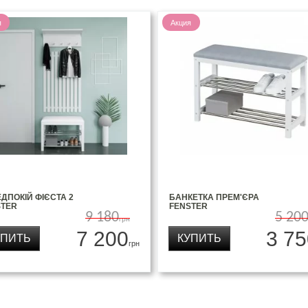
я
Акция
ДПОКІЙ ФІЄСТА 2
БАНКЕТКА ПРЕМ'ЄРА
STER
FENSTER
9 180
5 20
грн
7 200
3 75
УПИТЬ
КУПИТЬ
грн