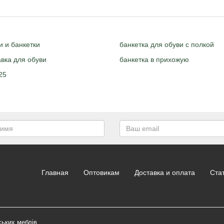
 и банкетки
банкетка для обуви с полкой
вка для обуви
банкетка в прихожую
25
Главная
Оптовикам
Доставка и оплата
Ста
ських меблів