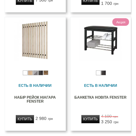
7 500
КУПИТЬ
КУПИТЬ
грн
1 700
грн
Акция
ЕСТЬ В НАЛИЧИИ
ЕСТЬ В НАЛИЧИИ
НАБІР РЕЙОК НІАГАРА
БАНКЕТКА НОВІТА FENSTER
FENSTER
4 100
грн
2 980
КУПИТЬ
КУПИТЬ
грн
3 250
грн