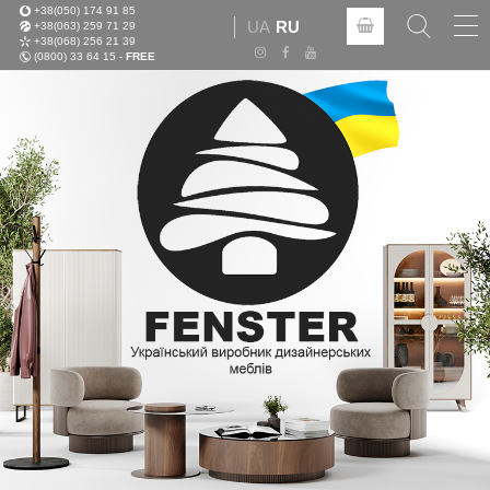
+38(050) 174 91 85
Tog
UA
RU
+38(063) 259 71 29
nav
+38(068) 256 21 39
(0800) 33 64 15 -
FREE