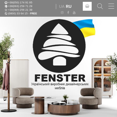
+38(050) 174 91 85
Tog
UA
RU
+38(063) 259 71 29
nav
+38(068) 256 21 39
(0800) 33 64 15 -
FREE