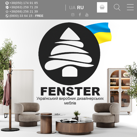
+38(050) 174 91 85
Tog
UA
RU
+38(063) 259 71 29
nav
+38(068) 256 21 39
(0800) 33 64 15 -
FREE