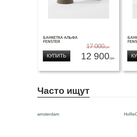
БАНКЕТКА АЛЬФА
БАН
FENSTER
FEN
17 000
грн
12 900
КУПИТЬ
К
грн
Часто ищут
amsterdam
HoRe