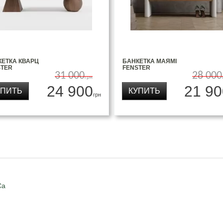
КЕТКА КВАРЦ
БАНКЕТКА МАЯМІ
STER
FENSTER
31 000
28 000
грн
24 900
21 90
УПИТЬ
КУПИТЬ
грн
Ca