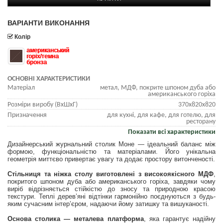
ВАРІАНТИ ВИКОНАННЯ
Колір
американський
горіх/темна
бронза
ОСНОВНІ ХАРАКТЕРИСТИКИ
Матеріал
метал, МДФ, покрите шпоном дуба або
американського горіха
Розміри виробу (ВхШхГ)
370х820х820
Призначення
для кухні, для кафе, для готелю, для
ресторану
Показати всі характеристики
Дизайнерський журнальний столик Моне — ідеальний баланс між
формою, функціональністю та матеріалами. Його унікальна
геометрія миттєво привертає увагу та додає простору витонченості.
Стільниця та ніжка столу виготовлені з високоякісного МДФ
,
покритого шпоном дуба або американського горіха, завдяки чому
виріб відрізняється стійкістю до зносу та природною красою
текстури. Теплі дерев’яні відтінки гармонійно поєднуються з будь-
яким сучасним інтер’єром, надаючи йому затишку та вишуканості.
Основа столика — металева платформа
, яка гарантує надійну