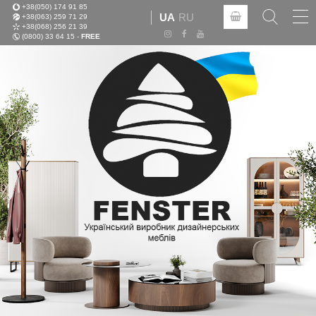
+38(050) 174 91 85
Tog
UA
RU
+38(063) 259 71 29
nav
+38(068) 256 21 39
(0800) 33 64 15 -
FREE