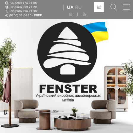
+38(050) 174 91 85
Tog
UA
RU
+38(063) 259 71 29
nav
+38(068) 256 21 39
(0800) 33 64 15 -
FREE