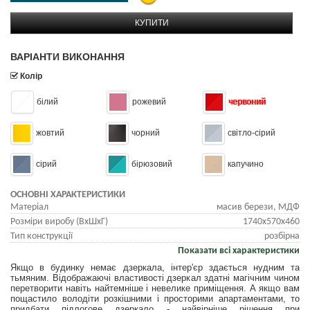
КУПИТИ
ВАРІАНТИ ВИКОНАННЯ
Колір
білий
рожевий
червоний
жовтий
чорний
світло-сірий
сірий
бірюзовий
капучино
ОСНОВНІ ХАРАКТЕРИСТИКИ
Матеріал
масив берези, МДФ
Розміри виробу (ВхШхГ)
1740x570x460
Тип конструкції
розбірна
Показати всі характеристики
Якщо в будинку немає дзеркала, інтер'єр здається нудним та
тьмяним. Відображаючі властивості дзеркал здатні магічним чином
перетворити навіть найтемніше і невелике приміщення. А якщо вам
пощастило володіти розкішними і просторими апартаментами, то
придбати підлогове дзеркало - найвірніше рішення при