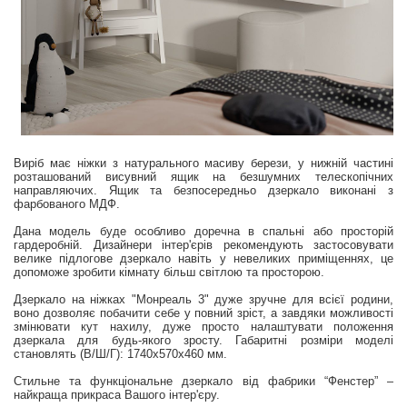
Виріб має ніжки з натурального масиву берези, у нижній частині
розташований висувний ящик на безшумних телескопічних
направляючих. Ящик та безпосередньо дзеркало виконані з
фарбованого МДФ.
Дана модель буде особливо доречна в спальні або просторій
гардеробній. Дизайнери інтер'єрів рекомендують застосовувати
велике підлогове дзеркало навіть у невеликих приміщеннях, це
допоможе зробити кімнату більш світлою та просторою.
Дзеркало на ніжках "Монреаль 3" дуже зручне для всієї родини,
воно дозволяє побачити себе у повний зріст, а завдяки можливості
змінювати кут нахилу, дуже просто налаштувати положення
дзеркала для будь-якого зросту. Габаритні розміри моделі
становлять (В/Ш/Г): 1740x570x460 мм.
Стильне та функціональне дзеркало від фабрики “Фенстер” –
найкраща прикраса Вашого інтер'єру.