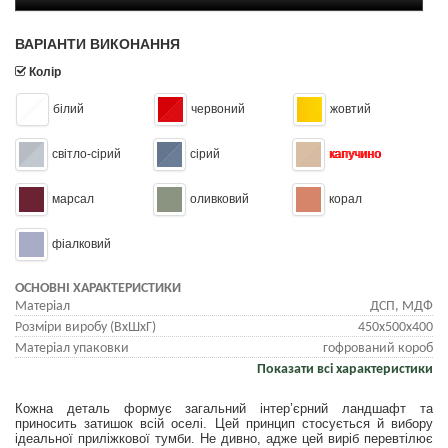
ВАРІАНТИ ВИКОНАННЯ
Колір
білий
червоний
жовтий
світло-сірий
сірий
капучино
марсал
оливковий
корал
фіалковий
ОСНОВНІ ХАРАКТЕРИСТИКИ
Матеріал
ДСП, МДФ
Розміри виробу (ВхШхГ)
450х500х400
Матеріал упаковки
гофрований короб
Показати всі характеристики
Кожна деталь формує загальний інтер’єрний ландшафт та
приносить затишок всій оселі. Цей принцип стосується й вибору
ідеальної приліжкової тумби. Не дивно, адже цей виріб перевтілює