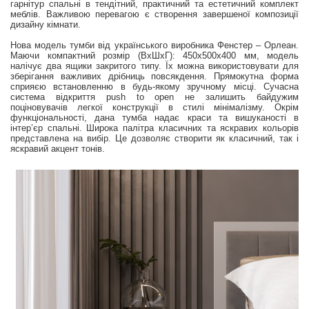
гарнітур спальні в тендітний, практичний та естетичний комплект
меблів. Важливою перевагою є створення завершеної композиції
дизайну кімнати.
Нова модель тумби від українського виробника Фенстер – Орлеан.
Маючи компактний розмір (ВхШхГ): 450х500х400 мм, модель
налічує два ящики закритого типу. Їх можна використовувати для
зберігання важливих дрібниць повсякдення. Прямокутна форма
сприяєю встановленню в будь-якому зручному місці. Сучасна
система відкриття push to open не залишить байдужим
поціновувачів легкої конструкції в стилі мінімалізму. Окрім
функціональності, дана тумба надає краси та вишуканості в
інтер’єр спальні. Широка палітра класичних та яскравих кольорів
представлена на вибір. Це дозволяє створити як класичний, так і
яскравий акцент тонів.