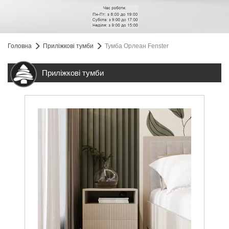
Головна
Приліжкові тумби
Тумба Орлеан Fenster
Приліжкові тумби