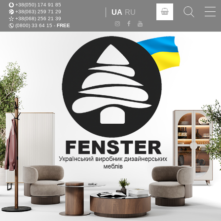
+38(050) 174 91 85
Tog
UA
RU
+38(063) 259 71 29
nav
+38(068) 256 21 39
(0800) 33 64 15 -
FREE