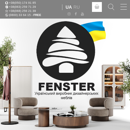
+38(050) 174 91 85
Tog
UA
RU
+38(063) 259 71 29
nav
+38(068) 256 21 39
(0800) 33 64 15 -
FREE