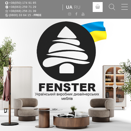
+38(050) 174 91 85
Tog
UA
RU
+38(063) 259 71 29
nav
+38(068) 256 21 39
(0800) 33 64 15 -
FREE