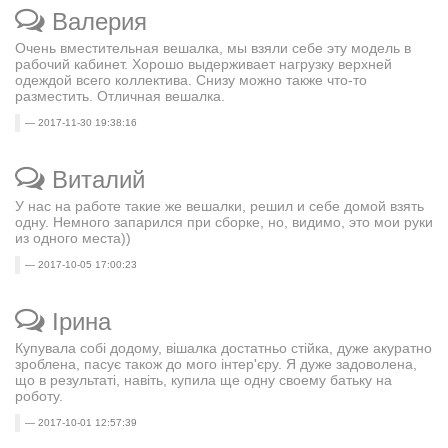
Валерия
Очень вместительная вешалка, мы взяли себе эту модель в
рабочий кабинет. Хорошо выдерживает нагрузку верхней
одеждой всего коллектива. Снизу можно также что-то
разместить. Отличная вешалка.
2017-11-30 19:38:16
Виталий
У нас на работе такие же вешалки, решил и себе домой взять
одну. Немного запарился при сборке, но, видимо, это мои руки
из одного места))
2017-10-05 17:00:23
Ірина
Купувала собі додому, вішалка достатньо стійка, дуже акуратно
зроблена, пасує також до мого інтер'єру. Я дуже задоволена,
що в результаті, навіть, купила ще одну своему батьку на
роботу.
2017-10-01 12:57:39