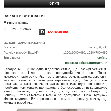
КУПИТИ
ВАРІАНТИ ВИКОНАННЯ
Розмір виробу
1220x1000x490
1220x700x490
ОСНОВНІ ХАРАКТЕРИСТИКИ
Матеріал
метал, ЛДСП
Розміри виробу (ВхШхГ)
1220x1000x490, 1220x700x490
Тип вішака
стойка
Показати всі характеристики
«Квадро 4» - це ще одна підлогова стійка, що класифікується як
вішалка в стилі лофт, стійка в передпокій або вітальню. Також
металеву підлогову стійку часто використовують для оформлення
торгових залів як вітрини для верхнього одягу. Завдяки різним
розмірам, а також іншим вішалкам серії Вам вдасться створити
необхідну композицію, що підходить безпосередньо під квадратуру
вашого магазину. Купити стійку для підлоги серії «Квадро» у
нашому інтернет-магазині можна за доступною ціною. Купуючи
кілька моделей, Ви гарантовано отримаєте приємну знижку від
компанії виробника.