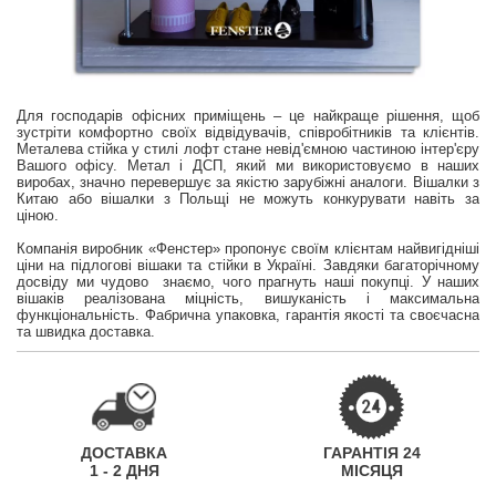
Для господарів офісних приміщень – це найкраще рішення, щоб
зустріти комфортно своїх відвідувачів, співробітників та клієнтів.
Металева стійка у стилі лофт стане невід'ємною частиною інтер'єру
Вашого офісу. Метал і ДСП, який ми використовуємо в наших
виробах, значно перевершує за якістю зарубіжні аналоги. Вішалки з
Китаю або вішалки з Польщі не можуть конкурувати навіть за
ціною.
Компанія виробник «Фенстер» пропонує своїм клієнтам найвигідніші
ціни на підлогові вішаки та стійки в Україні. Завдяки багаторічному
досвіду ми чудово знаємо, чого прагнуть наші покупці. У наших
вішаків реалізована міцність, вишуканість і максимальна
функціональність. Фабрична упаковка, гарантія якості та своєчасна
та швидка доставка.
ДОСТАВКА
ГАРАНТІЯ 24
1 - 2 ДНЯ
МІСЯЦЯ