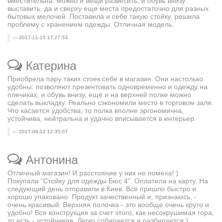
вместительна: можно и вещи развесить, и обувь внизу
выставить, да и сверху еще места предостаточно для разных
бытовых мелочей. Поставила и себе такую стойку, решила
проблему с хранением одежды. Отличная модель.
2017-11-15 17:27:53
Катерина
Приобрела пару таких стоек себе в магазин. Они настолько
удобны: позволяют презентовать одновременно и одежду на
плечиках, и обувь внизу, ещё и на верхней полке можно
сделать выкладку. Реально сэкономили место в торговом зале.
Что касается удобства, то полка вполне эргономична,
устойчива, нейтральна и удачно вписывается в интерьер.
2017-09-12 12:35:07
Антонина
Отличный магазин! И расстояние у них не помеха! )
Покупала "Стойку для одежды Бюс 4". Оплатила на карту. На
следующий день отправили в Киев. Всё пришло быстро и
хорошо упаковано. Продукт качественный и, признаюсь, -
очень красивый. Верхняя полочка - это вообще очень круто и
удобно! Вся конструкция за счет этого, как несокрушимая гора,
то есть - устойчивая. Легко собирается и разбирается )