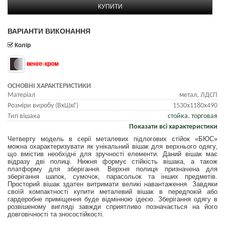
КУПИТИ
ВАРІАНТИ ВИКОНАННЯ
Колір
венге-хром
ОСНОВНІ ХАРАКТЕРИСТИКИ
Матеріал
метал, ЛДСП
Розміри виробу (ВхШхГ)
1530х1180х490
Тип вішака
стойка
,
торговая
Показати всі характеристики
Четверту модель в серії металевих підлогових стійок «БЮС»
можна охарактеризувати як унікальний вішак для верхнього одягу,
що вмістив необхідні для зручності елементи. Даний вішак має
відразу дві полиці. Нижня формує стійкість вішака, а також
платформу для зберігання. Верхня полиця призначена для
зберігання шапок, сумочок, парасольок та інших предметів.
Просторий вішак здатен витримати великі навантаження. Завдяки
своїй компактності купити металевий вішак в передпокій або
гардеробне приміщення буде відмінною ідеєю. Зберігання одягу в
розвішеному вигляді завжди сприятливо позначається на його
довговічності та зносостійкості.