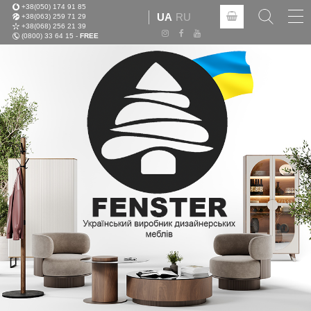
+38(050) 174 91 85
Tog
UA
RU
+38(063) 259 71 29
nav
+38(068) 256 21 39
(0800) 33 64 15 -
FREE