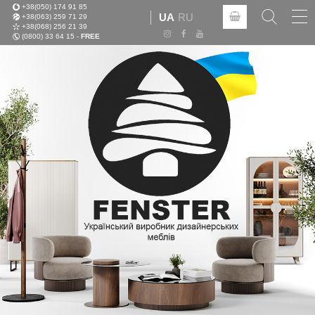
+38(050) 174 91 85
Tog
UA
RU
+38(063) 259 71 29
nav
+38(068) 256 21 39
(0800) 33 64 15 -
FREE