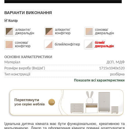
ВАРІАНТИ ВИКОНАННЯ
Колір
аліканте/
аліканте/
сонома/
джеральдін
конфітюр
джеральдін
сонома/
білий/
білий/конфітюр
конфітюр
джеральдін
ОСНОВНІ ХАРАКТЕРИСТИКИ
Матеріал
ДСП, МДФ
Розміри виробу (ВхШхГ)
1715x1040x520
Тип конструкції
розбірна
Показати всі характеристики
Ідеальна дитяча кімната має бути функціональною, креативною та
мальовничою. Декор та оформлення кімнати повинні адаптуватися