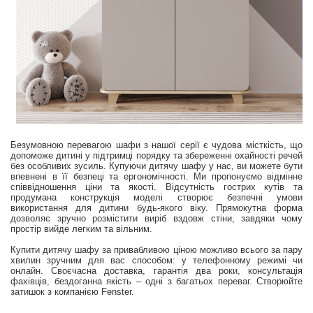
Безумовною перевагою шафи з нашої серії є чудова місткість, що
допоможе дитині у підтримці порядку та збереженні охайності речей
без особливих зусиль. Купуючи дитячу шафу у нас, ви можете бути
впевнені в її безпеці та ергономічності. Ми пропонуємо відмінне
співвідношення ціни та якості. Відсутність гострих кутів та
продумана конструкція моделі створює безпечні умови
використання для дитини будь-якого віку. Прямокутна форма
дозволяє зручно розмістити виріб вздовж стіни, завдяки чому
простір вийде легким та вільним.
Купити дитячу шафу за привабливою ціною можливо всього за пару
хвилин зручним для вас способом: у телефонному режимі чи
онлайн. Своєчасна доставка, гарантія два роки, консультація
фахівців, бездоганна якість – одні з багатьох переваг. Створюйте
затишок з компанією Fenster.