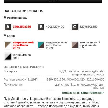
ВАРІАНТИ ВИКОНАННЯ
Розмір виробу
320х350х350
400х420х420
320х650х650
Колір
американський
американський
американський
горіх/Baloo
горіх/Baloo
горіх/Femida
2073
2089
07/3
чорний/Baloo
2084
ОСНОВНІ ХАРАКТЕРИСТИКИ
Матеріал
МДФ, покрите шпоном дуба або
американського горіха
Розміри виробу (ВхШхГ)
320х350х350, 400х420х420, 320х650х650
Призначення
для спальні, для передпокою, для
вітальні
Показати всі характеристики
Пуф Джой – це універсальний елемент інтер’єру, що поєднує
стильний дизайн, практичність та високу функціональність. Його
ключова особливість – тверда поверхня для сидіння, виконана з