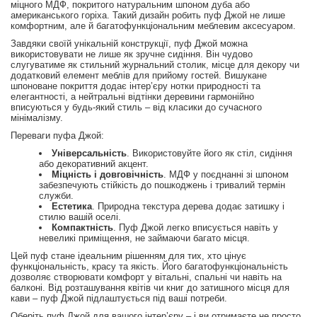
міцного МДФ, покритого натуральним шпоном дуба або
американського горіха. Такий дизайн робить пуф Джой не лише
комфортним, але й багатофункціональним меблевим аксесуаром.
Завдяки своїй унікальній конструкції, пуф Джой можна
використовувати не лише як зручне сидіння. Він чудово
слугуватиме як стильний журнальний столик, місце для декору чи
додатковий елемент меблів для прийому гостей. Вишукане
шпоноване покриття додає інтер’єру нотки природності та
елегантності, а нейтральні відтінки деревини гармонійно
вписуються у будь-який стиль – від класики до сучасного
мінімалізму.
Переваги пуфа Джой:
Універсальність
. Використовуйте його як стіл, сидіння
або декоративний акцент.
Міцність і довговічність
. МДФ у поєднанні зі шпоном
забезпечують стійкість до пошкоджень і тривалий термін
служби.
Естетика
. Природна текстура дерева додає затишку і
стилю вашій оселі.
Компактність
. Пуф Джой легко вписується навіть у
невеликі приміщення, не займаючи багато місця.
Цей пуф стане ідеальним рішенням для тих, хто цінує
функціональність, красу та якість. Його багатофункціональність
дозволяє створювати комфорт у вітальні, спальні чи навіть на
балконі. Від розташування квітів чи книг до затишного місця для
кави – пуф Джой підлаштується під ваші потреби.
Оберіть пуф Джой для вашого інтер’єру – і ви отримаєте не просто