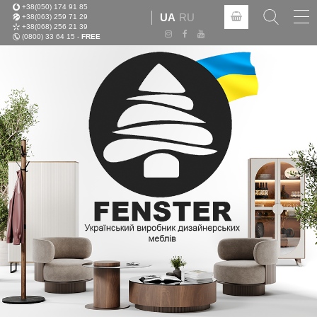
+38(050) 174 91 85
Tog
UA
RU
+38(063) 259 71 29
nav
+38(068) 256 21 39
(0800) 33 64 15 -
FREE