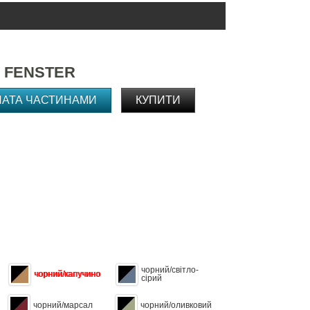
 FENSTER
ЛАТА ЧАСТИНАМИ
КУПИТИ
чорний/світло-
чорний/капучино
сірий
чорний/марсал
чорний/оливковий