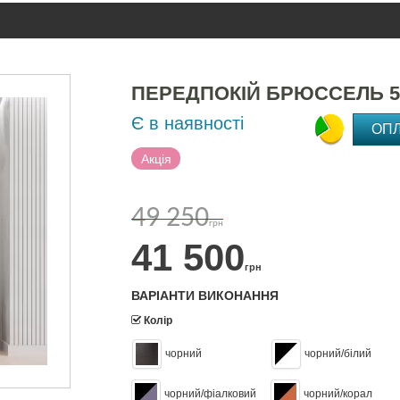
ПЕРЕДПОКІЙ БРЮССЕЛЬ 5
Є в наявності
ОП
Акція
49 250
грн
41 500
грн
ВАРІАНТИ ВИКОНАННЯ
Колір
чорний
чорний/білий
чорний/фіалковий
чорний/корал