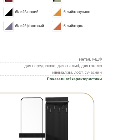
білий/чорний
білий/капучино
білий/фіалковий
білий/корал
метал, МДФ
для передпокою, для спальні, для готелю
мінімалізм, лофт, сучасний
Показати всі характеристики