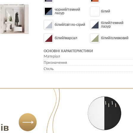
чорний/темний
білий
лазур
білий/темний
білий/світло-сірий
лазур
білий/марсал
білий/оливковий
ОСНОВНІ ХАРАКТЕРИСТИКИ
Матеріал
Призначення
Стиль