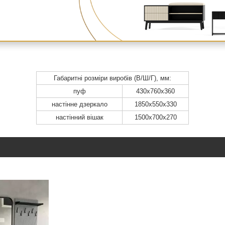
Габаритні розміри виробів (В/Ш/Г), мм:
пуф
430x760x360
настінне дзеркало
1850x550x330
настінний вішак
1500х700х270