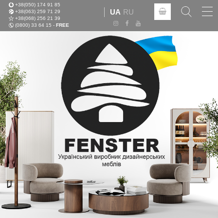
+38(050) 174 91 85
Tog
UA
RU
+38(063) 259 71 29
nav
+38(068) 256 21 39
(0800) 33 64 15 -
FREE