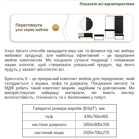
Показати всі характеристики
Існує багато способів заощадити ваш час та фінанси під час вибору
меблевої продукції, але найбільш ефективний – це придбання
меблів комплектом. Ми поєднали сучасні тенденції і побажання
наших клієнтів, щоб створювати унікальний продукт, від якого
будуть у захваті абсолютно всі.
Брюссель 6 – це прекрасний комплект меблів для передпокою, який
складається з вішака, пуфа та дзеркала. Поєднання металу та
МДФ робить такий комплект міцним, надійним та довговічним. Ми
використовуємо найкращі матеріали, які мають високу
вологостійкість, гігієнічність та є безпечними у побуті.
Габаритні розміри виробів (В/Ш/Г), мм:
пуф
430x760x460
настінне дзеркало
1850x800x330
настінний вішак
1500х700х270