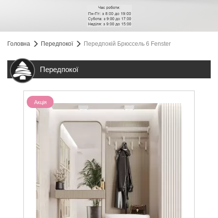
Головна
Передпокої
Передпокій Брюссель 6 Fenster
Передпокої
Акція