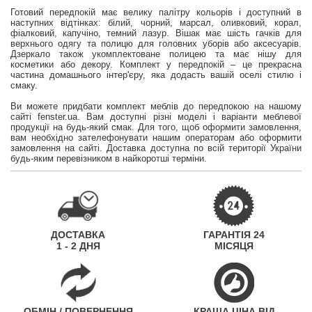
Готовий передпокій має велику палітру кольорів і доступний в
наступних відтінках: білий, чорний, марсал, оливковий, корал,
фіалковий, капучіно, темний лазур. Вішак має шість гачків для
верхнього одягу та полицю для головних уборів або аксесуарів.
Дзеркало також укомплектоване полицею та має нішу для
косметики або декору. Комплект у передпокій – це прекрасна
частина домашнього інтер'єру, яка додасть вашій оселі стилю і
смаку.
Ви можете придбати комплект меблів до передпокою на нашому
сайті fenster.ua. Вам доступні різні моделі і варіанти меблевої
продукції на будь-який смак. Для того, щоб оформити замовлення,
вам необхідно зателефонувати нашим операторам або оформити
замовлення на сайті. Доставка доступна по всій території України
будь-яким перевізником в найкоротші терміни.
ДОСТАВКА
ГАРАНТІЯ 24
1 - 2 ДНЯ
МІСЯЦЯ
ОБМІН / ПОВЕРНЕННЯ
КРАЩА ЦІНА ВІД