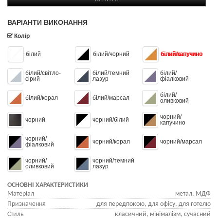
ВАРІАНТИ ВИКОНАННЯ
Колір
білий
білий/чорний
білий/капучино
білий/світло-
білий/темний
білий/
сірий
лазур
фіалковий
білий/
білий/корал
білий/марсал
оливковий
чорний/
чорний
чорний/білий
капучино
чорний/
чорний/корал
чорний/марсал
фіалковий
чорний/
чорний/темний
оливковий
лазур
ОСНОВНІ ХАРАКТЕРИСТИКИ
Матеріал
метал, МДФ
Призначення
для передпокою, для офісу, для готелю
Стиль
класичний, мінімалізм, сучасний