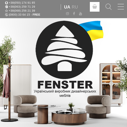
+38(050) 174 91 85
Tog
UA
RU
+38(063) 259 71 29
nav
+38(068) 256 21 39
(0800) 33 64 15 -
FREE