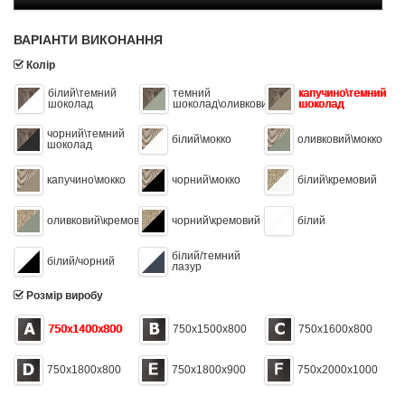
ВАРІАНТИ ВИКОНАННЯ
Колір
білий\темний
темний
капучино\темний
шоколад
шоколад\оливковий
шоколад
чорний\темний
білий\мокко
оливковий\мокко
шоколад
капучино\мокко
чорний\мокко
білий\кремовий
оливковий\кремовий
чорний\кремовий
білий
білий/темний
білий/чорний
лазур
Розмір виробу
750х1400х800
750х1500х800
750х1600х800
750х1800х800
750х1800х900
750х2000х1000