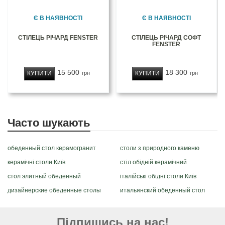
Є В НАЯВНОСТІ
Є В НАЯВНОСТІ
СТІЛЕЦЬ РІЧАРД FENSTER
СТІЛЕЦЬ РІЧАРД СОФТ
FENSTER
15 500
18 300
КУПИТИ
КУПИТИ
грн
грн
Часто шукають
обеденный стол керамогранит
столи з природного каменю
керамічні столи Київ
стіл обідній керамічний
стол элитный обеденный
італійські обідні столи Київ
дизайнерские обеденные столы
итальянский обеденный стол
Підпишись на нас!