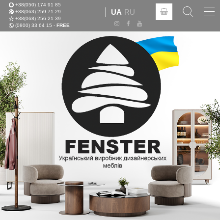
+38(050) 174 91 85
Tog
UA
RU
+38(063) 259 71 29
nav
+38(068) 256 21 39
(0800) 33 64 15 -
FREE