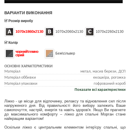
ВАРІАНТИ ВИКОНАННЯ
Розмір виробу
1070х1860х2130
1070х2060х2130
1070х2260х2130
Колір
чорний\темно
Беж\сільвер
сірий
ОСНОВНІ ХАРАКТЕРИСТИКИ
Матеріал
метал, масив берези, ДСП
Матеріал оббивки
екошкіра, рогожка
Матеріал упаковки
гофрований короб
Показати всі характеристики
Ліжко - це місце для відпочинку, релаксу та відновлення сил після
напруженого дня. Від правильності його вибору залежить Ваше
самопочуття, настрій, енергія та навіть здоров'я. Якщо Ви прагнете
до максимального комфорту – ліжко для спальні Морган стане
найкращим варіантом!
Оскільки ліжко є центральним елементом інтер'єру спальні, що