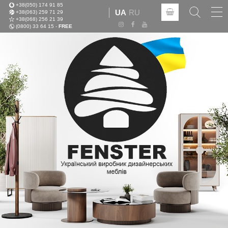
+38(050) 174 91 85
Tog
UA
RU
+38(063) 259 71 29
nav
+38(068) 256 21 39
(0800) 33 64 15 -
FREE