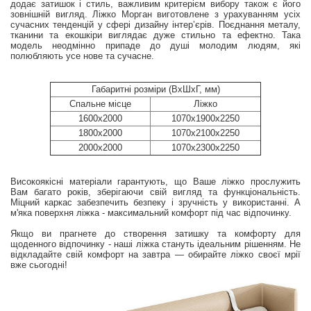
додає затишок і стиль, важливим критерієм вибору також є його
зовнішній вигляд. Ліжко Морган виготовлене з урахуванням усіх
сучасних тенденцій у сфері дизайну інтер’єрів. Поєднання металу,
тканини та екошкіри виглядає дуже стильно та ефектно. Така
модель неодмінно припаде до душі молодим людям, які
полюбляють усе нове та сучасне.
Габаритні розміри (ВхШхГ, мм)
Cпальне місце
Ліжко
1600х2000
1070х1900х2250
1800х2000
1070х2100х2250
2000х2000
1070х2300х2250
Високоякісні матеріали гарантують, що Ваше ліжко прослужить
Вам багато років, зберігаючи свій вигляд та функціональність.
Міцний каркас забезпечить безпеку і зручність у використанні. А
м'яка поверхня ліжка - максимальний комфорт під час відпочинку.
Якщо ви прагнете до створення затишку та комфорту для
щоденного відпочинку - наші ліжка стануть ідеальним рішенням. Не
відкладайте свій комфорт на завтра — обирайте ліжко своєї мрії
вже сьогодні!