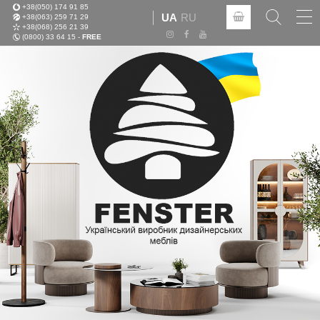
+38(050) 174 91 85
Tog
UA
RU
+38(063) 259 71 29
nav
+38(068) 256 21 39
(0800) 33 64 15 -
FREE