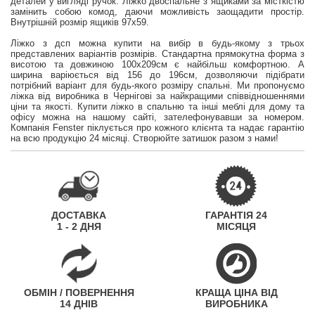
деталей у вигляді ручок. Ліжко двоспальне з ящиками за місткістю
замінить собою комод, даючи можливість заощадити простір.
Внутрішній розмір ящиків 97х59.
Ліжко з дсп можна купити на вибір в будь-якому з трьох
представлених варіантів розмірів. Стандартна прямокутна форма з
висотою та довжиною 100х209см є найбільш комфортною. А
ширина варіюється від 156 до 196см, дозволяючи підібрати
потрібний варіант для будь-якого розміру спальні. Ми пропонуємо
ліжка від виробника в Чернігові за найкращими співвідношеннями
ціни та якості. Купити ліжко в спальню та інші меблі для дому та
офісу можна на нашому сайті, зателефонувавши за номером.
Компанія Fenster піклується про кожного клієнта та надає гарантію
на всю продукцію 24 місяці. Створюйте затишок разом з нами!
ДОСТАВКА
ГАРАНТІЯ 24
1 - 2 ДНЯ
МІСЯЦЯ
ОБМІН / ПОВЕРНЕННЯ
КРАЩА ЦІНА ВІД
14 ДНІВ
ВИРОБНИКА