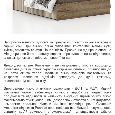
Запорукою міцного здоров'я та прекрасного настрою насамперед є
гарний сон. При виборі ліжка головними критеріями мають бути
якість, зручність та функціональність. Правильно підібране спальне
місце принесе його власнику справжнє розслаблення та відпочинок,
а також допоможе набратися енергії та сил.
Ліжко двоспальне Флоренція - це поєднання стилю та комфорту.
Сучасний дизайн стане окрасою будь-якої спальні, привносячи до
неї затишок та тепло. Великий вибір кольорів пастельних та
яскравих насичених відтінків припадуть до душі кожному,
незалежно від статі та віку.
Виготовлено ліжко з якісних матеріалів - ДСП та МДФ. Міцний
масивний каркас забезпечує стійкість виробу та надає йому
солідності та надійності. А наявність висувних ящиків робить ліжко
максимально функціональним, дозволяючи сховати в них додаткові
комплекти спальної білизни чи інші необхідні речі. Сучасний
механізм відкриття Push to open набирає все більшої популярності,
завдяки своїй зручності в експлуатації та відсутності зайвих