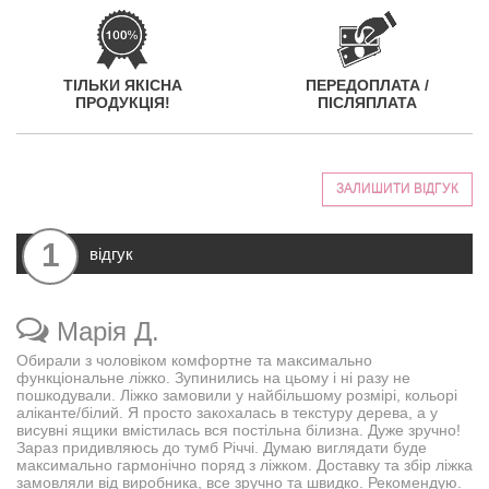
ТІЛЬКИ ЯКІСНА
ПЕРЕДОПЛАТА /
ПРОДУКЦІЯ!
ПІСЛЯПЛАТА
ЗАЛИШИТИ ВІДГУК
1
відгук
Марія Д.
Обирали з чоловіком комфортне та максимально
функціональне ліжко. Зупинились на цьому і ні разу не
пошкодували. Ліжко замовили у найбільшому розмірі, кольорі
аліканте/білий. Я просто закохалась в текстуру дерева, а у
висувні ящики вмістилась вся постільна білизна. Дуже зручно!
Зараз придивляюсь до тумб Річчі. Думаю виглядати буде
максимально гармонічно поряд з ліжком. Доставку та збір ліжка
замовляли від виробника, все зручно та швидко. Рекомендую.