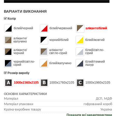
ВАРІАНТИ ВИКОНАННЯ
Колір
білий/чорний
білий/червоний
аліканте/білий
аліканте/
чорний/білий
білий/жовтий
капучино
аліканте/
аліканте/
білий/світло-
чорний
світло-сірий
сірий
чорний/світло-
білий/темний
білий/капучино
сірий
лазур
Розмір виробу
1000х1560х2105
1000х1760х2105
1000х1960х2105
ОСНОВНІ ХАРАКТЕРИСТИКИ
Матеріал
ДСП, МДФ
Матеріал упаковки
гофрований короб
Країна-виробник товару
Україна
Показати всі характеристики