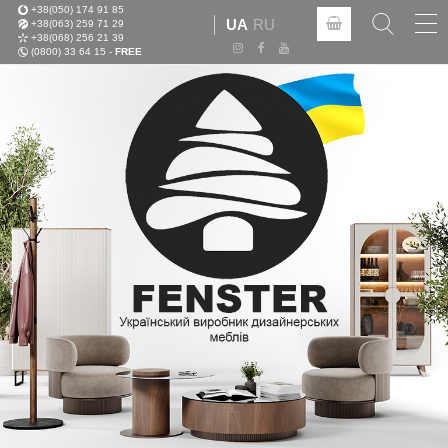
+38(050) 174 91 85
Tog
UA
RU
+38(063) 259 71 29
nav
+38(068) 256 21 39
(0800) 33 64 15 -
FREE