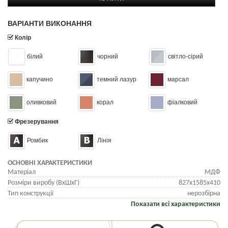
ВАРІАНТИ ВИКОНАННЯ
Колір
білий
чорний
світло-сірий
капучино
темний лазур
марсал
оливковий
корал
фіалковий
Фрезерування
Ромбик
Лінія
ОСНОВНІ ХАРАКТЕРИСТИКИ
Матеріал
МДФ
Розміри виробу (ВхШхГ)
827х1585х410
Тип конструкції
нерозбірна
Показати всі характеристики