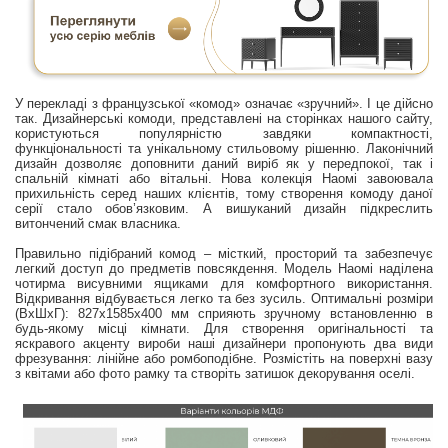
У перекладі з французської «комод» означає «зручний». І це дійсно
так. Дизайнерські комоди, представлені на сторінках нашого сайту,
користуються популярністю завдяки компактності,
функціональності та унікальному стильовому рішенню. Лаконічний
дизайн дозволяє доповнити даний виріб як у передпокої, так і
спальній кімнаті або вітальні. Нова колекція Наомі завоювала
прихильність серед наших клієнтів, тому створення комоду даної
серії стало обов’язковим. А вишуканий дизайн підкреслить
витончений смак власника.
Правильно підібраний комод – місткий, просторий та забезпечує
легкий доступ до предметів повсякдення. Модель Наомі наділена
чотирма висувними ящиками для комфортного використання.
Відкривання відбувається легко та без зусиль. Оптимальні розміри
(ВхШхГ): 827х1585х400 мм сприяють зручному встановленню в
будь-якому місці кімнати. Для створення оригінальності та
яскравого акценту вироби наші дизайнери пропонують два види
фрезування: лінійне або ромбоподібне. Розмістіть на поверхні вазу
з квітами або фото рамку та створіть затишок декорування оселі.