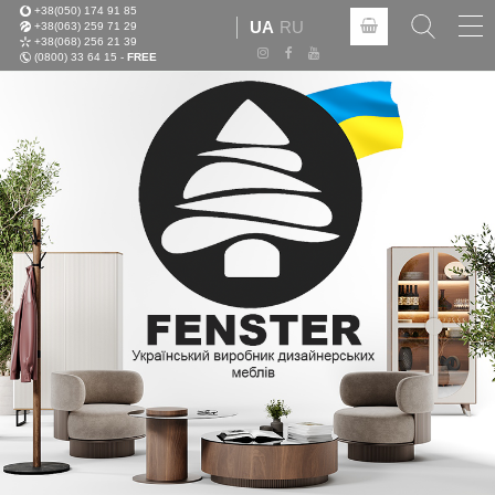
+38(050) 174 91 85
Tog
UA
RU
+38(063) 259 71 29
nav
+38(068) 256 21 39
(0800) 33 64 15 -
FREE