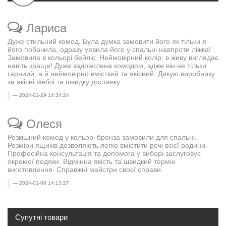
Лариса
Дуже стильний комод. Була думка замовити його як тільки я
його побачила, одразу уявила його у спальні навпроти ліжка!
Замовила в кольорі бейліс. Неймовірний колір, в живу виглядає
навіть краще! Дуже задоволена комодом, адже він не тільки
гарниий, а й неймовірно вмісткий та якісний. Дякую виробнику
за якісні меблі та швидку доставку.
2024-01-29 14:34:24
Олеся
Розкішний комод у кольорі бронза замовили для спальні.
Розміри ящиків дозволяють легко вмістити речі всієї родини.
Професійна консультація та допомога у виборі заслуговує
окремої подяки. Відмінна якість та швидкий термін
виготовлення. Справжні майстри своєї справи.
2024-01-08 14:13:27
Супутні товари