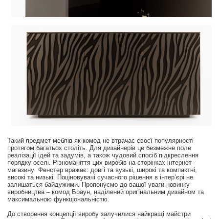
Такий предмет меблів як комод не втрачає своєї популярності
протягом багатьох століть. Для дизайнерів це безмежне поле
реалізації ідей та задумів, а також чудовий спосіб підкреслення
порядку оселі. Різноманіття цих виробів на сторінках інтернет-
магазину Фенстер вражає: довгі та вузькі, широкі та компактні,
високі та низькі. Поціновувачі сучасного рішення в інтер’єрі не
залишаться байдужими. Пропонуємо до вашої уваги новинку
виробництва – комод Браун, наділений оригінальним дизайном та
максимальною функціональністю.
До створення концепції виробу залучилися найкращі майстри