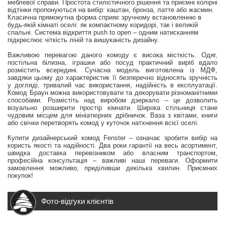
меблевої справи. Простота стилістичного рішення та приємні колірні
відтінки пропонуються на вибір: каштан, бронза, латте або жасмин.
Класична прямокутна форма сприяє зручному встановленню в
будь-якій кімнаті оселі: як компактному коридорі, так і великій
спальні. Система відкриття push to open – одним натисканням
підкреслює чіткість ліній та вишуканість дизайну.
Важливою перевагою даного комоду є висока місткість. Одяг,
постільна білизна, іграшки або посуд практичний виріб вдало
розмістить всередині. Сучасна модель виготовлена із МДФ,
завдяки цьому до характеристик її безперечно відносять зручність
у догляді, тривалий час використання, надійність в експлуатації.
Комод Браун можна використовувати та декорувати різноманітними
способами. Розмістіть над виробом дзеркало – це дозволить
візуально розширити простір кімнати. Широка стільниця стане
чудовим місцем для мініатюрних дрібничок. Ваза з квітами, книги
або свічки перетворять комод у куточок натхнення всієї оселі.
Купити дизайнерський комод Fenster – означає зробити вибір на
користь якості та надійності. Два роки гарантії на весь асортимент,
швидка доставка перевізником або власним транспортом,
професійна консультація – важливі наші переваги. Оформити
замовлення можливо, приділивши декілька хвилин. Приємних
покупок!
Фото-відгуки клієнтів