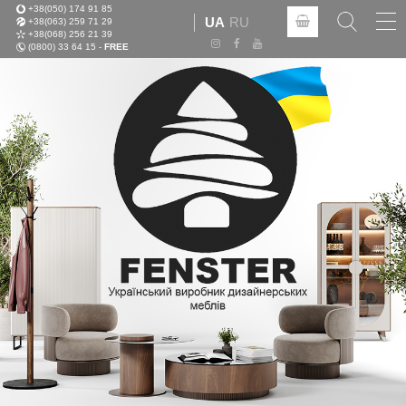
+38(050) 174 91 85
Tog
UA
RU
+38(063) 259 71 29
nav
+38(068) 256 21 39
(0800) 33 64 15 -
FREE