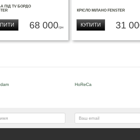
А ПІД TV БОРДО
STER
КРІСЛО МІЛАНО FENSTER
68 000
31 00
УПИТИ
КУПИТИ
грн
rdam
HoReCa