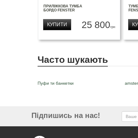
ПРИЛІЖКОВА ТУМБА
ТУМБ
БОРДО FENSTER
FEN
25 800
КУПИТИ
К
грн
Часто шукають
Пуфи ти банкетки
amste
Підпишись на нас!