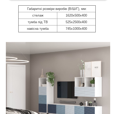
Габаритні розміри виробів (В/Ш/Г), мм:
стелаж
1620х500х400
тумба під ТВ
525х2500х400
навісна тумба
745х1000х400