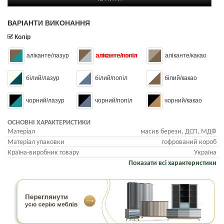
ВАРІАНТИ ВИКОНАННЯ
Колір
аліканте/лазур
аліканте/попіл
аліканте/какао
білий/лазур
білий/попіл
білий/какао
чорний/лазур
чорний/попіл
чорний/какао
ОСНОВНІ ХАРАКТЕРИСТИКИ
Матеріал
масив берези, ДСП, МДФ
Матеріал упаковки
гофрований короб
Країна-виробник товару
Україна
Показати всі характеристики