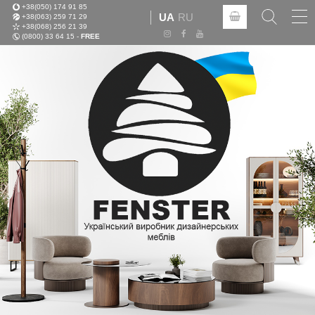
+38(050) 174 91 85
Tog
UA
RU
+38(063) 259 71 29
nav
+38(068) 256 21 39
(0800) 33 64 15 -
FREE