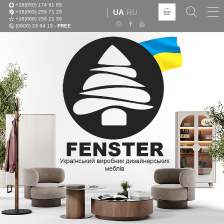
+38(050) 174 91 85
Tog
UA
RU
+38(063) 259 71 29
nav
+38(068) 256 21 39
(0800) 33 64 15 -
FREE