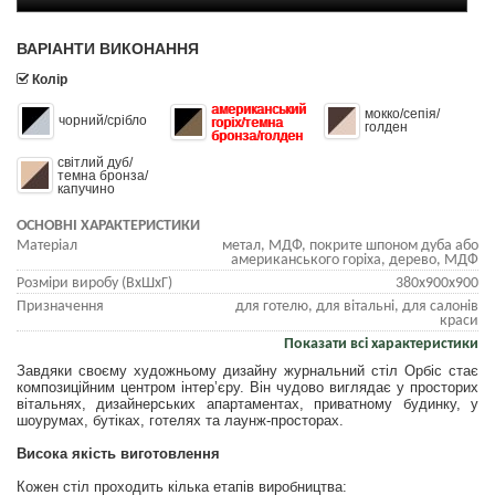
ВАРІАНТИ ВИКОНАННЯ
Колір
американський
мокко/сепія/
чорний/срібло
горіх/темна
голден
бронза/голден
світлий дуб/
темна бронза/
капучино
ОСНОВНІ ХАРАКТЕРИСТИКИ
Матеріал
метал, МДФ, покрите шпоном дуба або
американського горіха, дерево, МДФ
Розміри виробу (ВхШхГ)
380х900х900
Призначення
для готелю, для вітальні, для салонів
краси
Показати всі характеристики
Завдяки своєму художньому дизайну журнальний стіл Орбіс стає
композиційним центром інтер’єру. Він чудово виглядає у просторих
вітальнях, дизайнерських апартаментах, приватному будинку, у
шоурумах, бутіках, готелях та лаунж-просторах.
Висока якість виготовлення
Кожен стіл проходить кілька етапів виробництва: