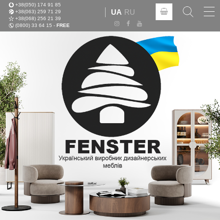
+38(050) 174 91 85
Tog
UA
RU
+38(063) 259 71 29
nav
+38(068) 256 21 39
(0800) 33 64 15 -
FREE