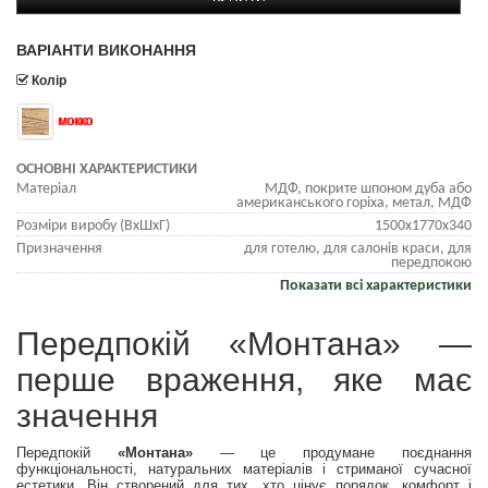
ВАРІАНТИ ВИКОНАННЯ
Колір
мокко
ОСНОВНІ ХАРАКТЕРИСТИКИ
Матеріал
МДФ, покрите шпоном дуба або
американського горіха, метал, МДФ
Розміри виробу (ВхШхГ)
1500х1770х340
Призначення
для готелю, для салонів краси, для
передпокою
Показати всі характеристики
Передпокій «Монтана» —
перше враження, яке має
значення
Передпокій
«Монтана»
— це продумане поєднання
функціональності, натуральних матеріалів і стриманої сучасної
естетики. Він створений для тих, хто цінує порядок, комфорт і