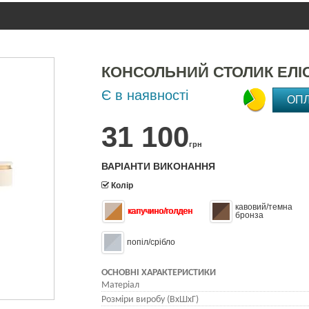
КОНСОЛЬНИЙ СТОЛИК ЕЛІ
Є в наявності
ОП
31 100
грн
ВАРІАНТИ ВИКОНАННЯ
Колір
кавовий/темна
капучино/голден
бронза
попіл/срібло
ОСНОВНІ ХАРАКТЕРИСТИКИ
Матеріал
Розміри виробу (ВхШхГ)