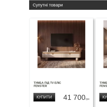
Супутні товари
ТУМБА ПІД TV ЕЛІС
ТУМБ
FENSTER
FEN
41 700
КУПИТИ
К
грн