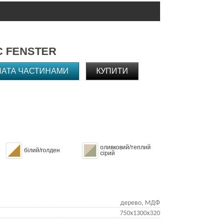
С FENSTER
ЛАТА ЧАСТИНАМИ
КУПИТИ
оливковий/теплий
білий/голден
сірий
дерево, МДФ
750х1300х320