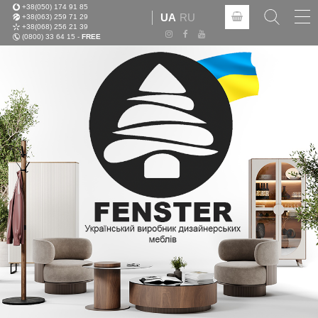
+38(050) 174 91 85
Tog
UA
RU
+38(063) 259 71 29
nav
+38(068) 256 21 39
(0800) 33 64 15 -
FREE