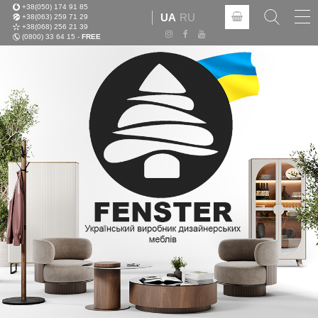
+38(050) 174 91 85
Tog
UA
RU
+38(063) 259 71 29
nav
+38(068) 256 21 39
(0800) 33 64 15 -
FREE