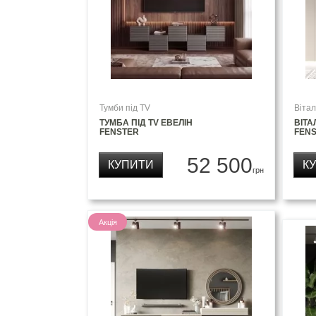
Тумби під TV
Вітал
ТУМБА ПІД TV ЕВЕЛІН
ВІТА
FENSTER
FEN
52 500
КУПИТИ
К
грн
Акція