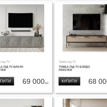
 під TV
Тумби під TV
А ПІД TV БРАУН
ТУМБА ПІД TV БОРДО
STER
FENSTER
69 000
68 00
УПИТИ
КУПИТИ
грн