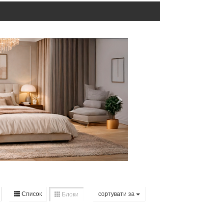
Список
сортувати за
Блоки