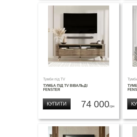
Тумби під TV
Тумби
ТУМБА ПІД TV ВІВАЛЬДІ
ТУМБ
FENSTER
FEN
74 000
КУПИТИ
К
грн