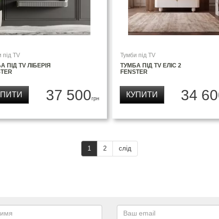
 під TV
Тумби під TV
А ПІД TV ЛІБЕРІЯ
ТУМБА ПІД TV ЕЛІС 2
STER
FENSTER
37 500
34 60
УПИТИ
КУПИТИ
грн
1
2
слід