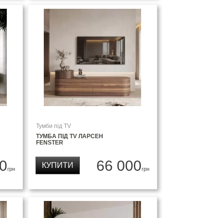
Тумби під TV
ТУМБА ПІД TV ЛАРСЕН
FENSTER
0
66 000
КУПИТИ
грн
грн