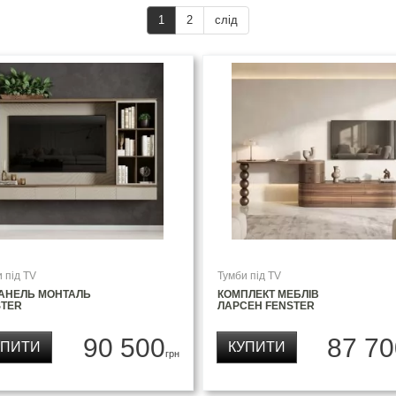
1
2
слід
 під TV
Тумби під TV
ПАНЕЛЬ МОНТАЛЬ
КОМПЛЕКТ МЕБЛІВ
STER
ЛАРСЕН FENSTER
90 500
87 70
УПИТИ
КУПИТИ
грн