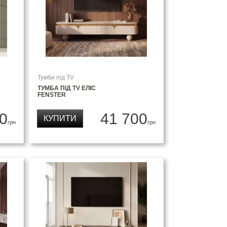
Тумби під TV
ТУМБА ПІД TV ЕЛІС
FENSTER
0
41 700
КУПИТИ
грн
грн