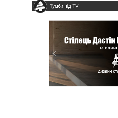
Тумби під TV
>