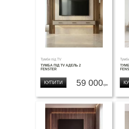
Тумби під TV
Тумби
ТУМБА ПІД TV АДЕЛЬ 2
ТУМБ
FENSTER
FEN
59 000
КУПИТИ
К
грн