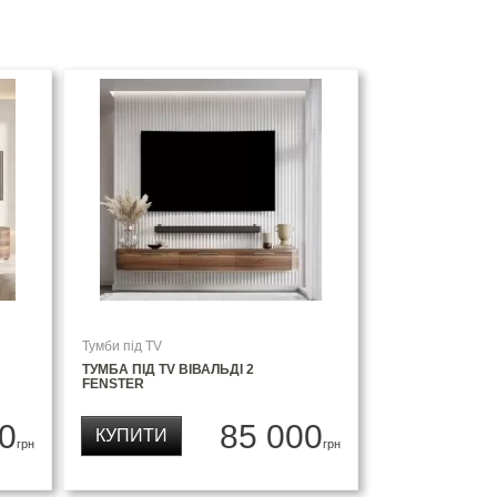
Тумби під TV
ТУМБА ПІД TV ВІВАЛЬДІ 2
FENSTER
0
85 000
КУПИТИ
грн
грн