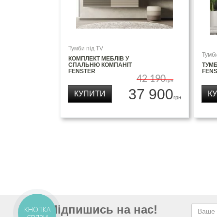
Тумби під TV
Тумби
КОМПЛЕКТ МЕБЛІВ У
СПАЛЬНЮ КОМПАНІТ
ТУМБ
FENSTER
FEN
42 190
грн
37 900
КУПИТИ
К
грн
Підпишись на нас!
КНОПКА