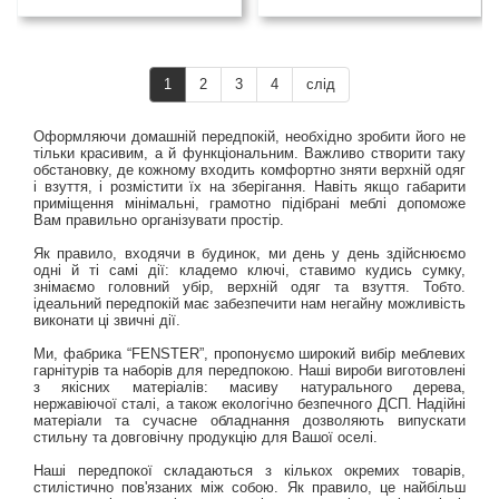
1
2
3
4
слід
Оформляючи домашній передпокій, необхідно зробити його не
тільки красивим, а й функціональним. Важливо створити таку
обстановку, де кожному входить комфортно зняти верхній одяг
і взуття, і розмістити їх на зберігання. Навіть якщо габарити
приміщення мінімальні, грамотно підібрані меблі допоможе
Вам правильно організувати простір.
Як правило, входячи в будинок, ми день у день здійснюємо
одні й ті самі дії: кладемо ключі, ставимо кудись сумку,
знімаємо головний убір, верхній одяг та взуття. Тобто.
ідеальний передпокій має забезпечити нам негайну можливість
виконати ці звичні дії.
Ми, фабрика “FENSTER”, пропонуємо широкий вибір меблевих
гарнітурів та наборів для передпокою. Наші вироби виготовлені
з якісних матеріалів: масиву натурального дерева,
нержавіючої сталі, а також екологічно безпечного ДСП. Надійні
матеріали та сучасне обладнання дозволяють випускати
стильну та довговічну продукцію для Вашої оселі.
Наші передпокої складаються з кількох окремих товарів,
стилістично пов'язаних між собою. Як правило, це найбільш