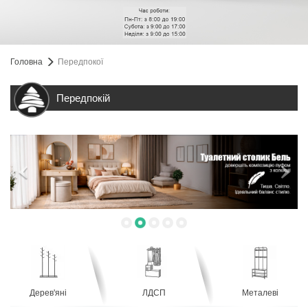
Головна
Передпокої
Передпокій
Дерев'яні
ЛДСП
Металеві