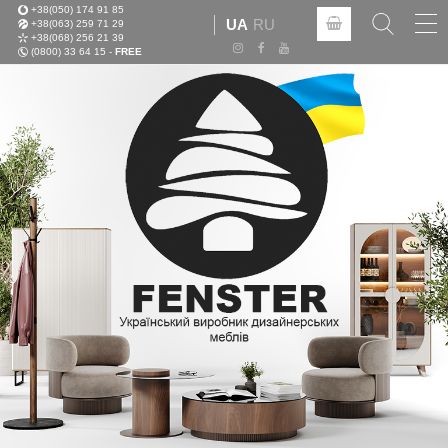
+38(050) 174 91 85
Tog
UA
RU
+38(063) 259 71 29
nav
+38(068) 256 21 39
(0800) 33 64 15 -
FREE