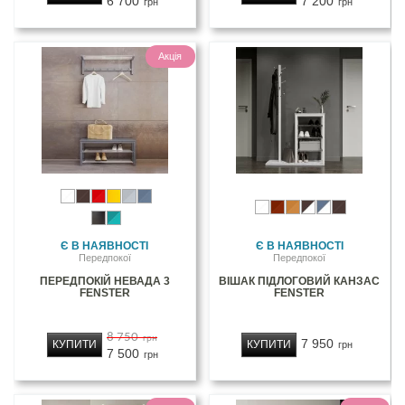
6 700
7 200
грн
грн
Акція
Є В НАЯВНОСТІ
Є В НАЯВНОСТІ
Передпокої
Передпокої
ПЕРЕДПОКІЙ НЕВАДА 3
ВІШАК ПІДЛОГОВИЙ КАНЗАС
FENSTER
FENSTER
8 750
грн
7 950
КУПИТИ
КУПИТИ
грн
7 500
грн