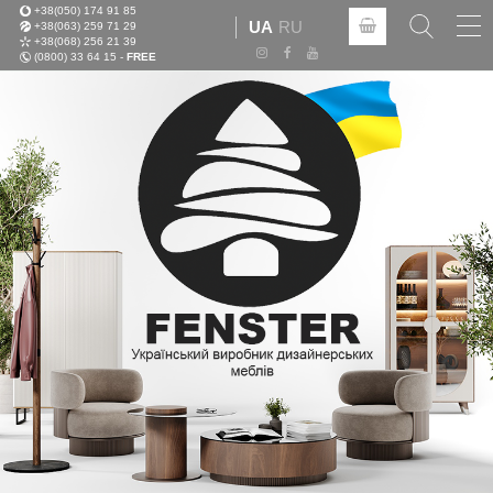
+38(050) 174 91 85
Tog
UA
RU
+38(063) 259 71 29
nav
+38(068) 256 21 39
(0800) 33 64 15 -
FREE