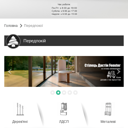
Головна
Передпокої
Передпокій
Дерев'яні
ЛДСП
Металеві