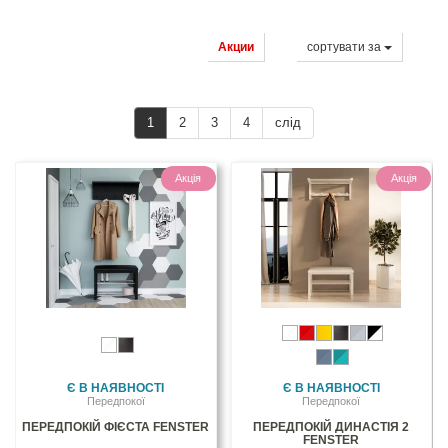
Акции
сортувати за
1
2
3
4
слід
Акція
Акція
Є В НАЯВНОСТІ
Є В НАЯВНОСТІ
Передпокої
Передпокої
ПЕРЕДПОКІЙ ФІЄСТА FENSTER
ПЕРЕДПОКІЙ ДИНАСТІЯ 2
FENSTER