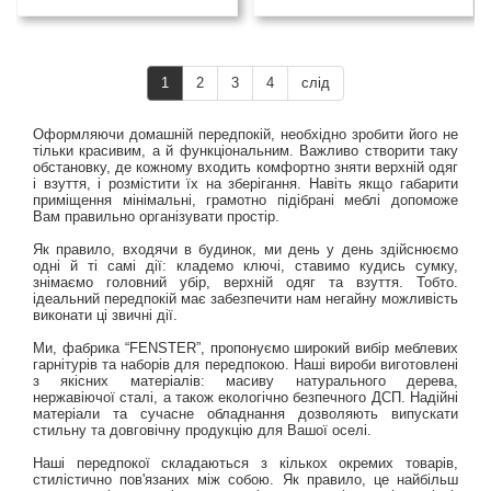
1
2
3
4
слід
Оформляючи домашній передпокій, необхідно зробити його не
тільки красивим, а й функціональним. Важливо створити таку
обстановку, де кожному входить комфортно зняти верхній одяг
і взуття, і розмістити їх на зберігання. Навіть якщо габарити
приміщення мінімальні, грамотно підібрані меблі допоможе
Вам правильно організувати простір.
Як правило, входячи в будинок, ми день у день здійснюємо
одні й ті самі дії: кладемо ключі, ставимо кудись сумку,
знімаємо головний убір, верхній одяг та взуття. Тобто.
ідеальний передпокій має забезпечити нам негайну можливість
виконати ці звичні дії.
Ми, фабрика “FENSTER”, пропонуємо широкий вибір меблевих
гарнітурів та наборів для передпокою. Наші вироби виготовлені
з якісних матеріалів: масиву натурального дерева,
нержавіючої сталі, а також екологічно безпечного ДСП. Надійні
матеріали та сучасне обладнання дозволяють випускати
стильну та довговічну продукцію для Вашої оселі.
Наші передпокої складаються з кількох окремих товарів,
стилістично пов'язаних між собою. Як правило, це найбільш