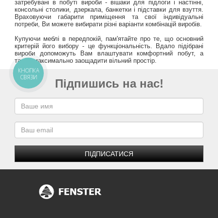
затребувані в побуті вироби - вішаки для підлоги і настінні,
консольні столики, дзеркала, банкетки і підставки для взуття.
Враховуючи габарити приміщення та свої індивідуальні
потреби, Ви можете вибирати різні варіанти комбінацій виробів.
Купуючи меблі в передпокій, пам'ятайте про те, що основний
критерій його вибору - це функціональність. Вдало підібрані
вироби допоможуть Вам влаштувати комфортний побут, а
також максимально заощадити вільний простір.
КНОПКА
СВЯЗИ
Підпишись на нас!
ПІДПИСАТИСЯ