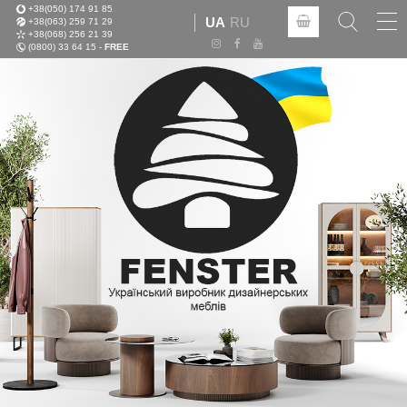
+38(050) 174 91 85
Tog
UA
RU
+38(063) 259 71 29
nav
+38(068) 256 21 39
(0800) 33 64 15 -
FREE