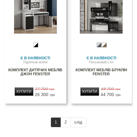
Є В НАЯВНОСТІ
Є В НАЯВНОСТІ
Підліткові меблі
Письмовий стіл
КОМПЛЕКТ ДИТЯЧИХ МЕБЛІВ
КОМПЛЕКТ МЕБЛІВ БРУКЛІН
ДЖОН FENSTER
FENSTER
27 700
49 700
грн
грн
КУПИТИ
КУПИТИ
26 300
44 700
грн
грн
1
2
слід