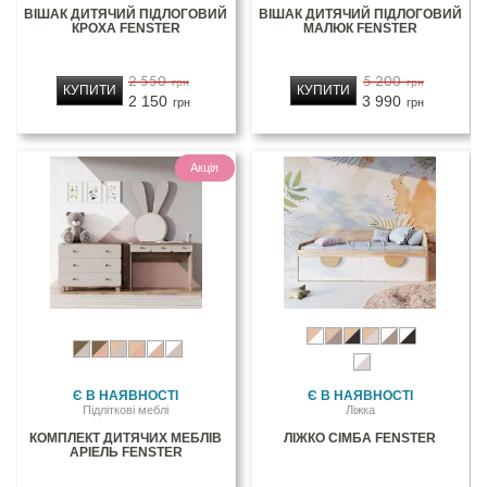
ВІШАК ДИТЯЧИЙ ПІДЛОГОВИЙ
ВІШАК ДИТЯЧИЙ ПІДЛОГОВИЙ
КРОХА FENSTER
МАЛЮК FENSTER
2 550
5 200
грн
грн
КУПИТИ
КУПИТИ
2 150
3 990
грн
грн
Акція
Є В НАЯВНОСТІ
Є В НАЯВНОСТІ
Підліткові меблі
Ліжка
КОМПЛЕКТ ДИТЯЧИХ МЕБЛІВ
ЛІЖКО СІМБА FENSTER
АРІЕЛЬ FENSTER