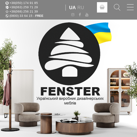
+38(050) 174 91 85
Tog
UA
RU
+38(063) 259 71 29
nav
+38(068) 256 21 39
(0800) 33 64 15 -
FREE