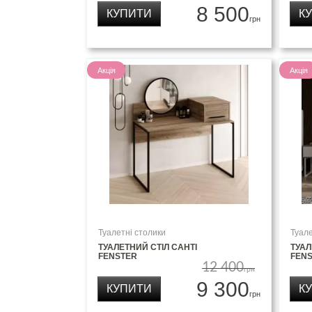
8 500
КУПИТИ
К
грн
Акція
Акція
Туалетні столики
Туале
ТУАЛЕТНИЙ СТІЛ САНТІ
ТУАЛ
FENSTER
FEN
12 400
грн
9 300
КУПИТИ
К
грн