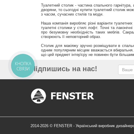
Туалетний столик - частина спального гарнітура,
дворяни, то сьогодні купити туалетний столик мо
з часом, сучасних стилів та моди.
Наша компанія виробляє різні варіанти туалетних
туалетні столики у стилі лофт. Точні та лаконічн
про безумовну необхідність таких меблів. Сакра
створюють її неповторний образ.
Столик для макіяжу зручно розміщувати в спальні
одним популярним місцем вважається вбиральня. Т
що цей предмет інтер'єру не повинен бути більшим.
КНОПКА
Підпишись на нас!
СВЯЗИ
2014-2026 © FENSTER - Український виробник дизайнер