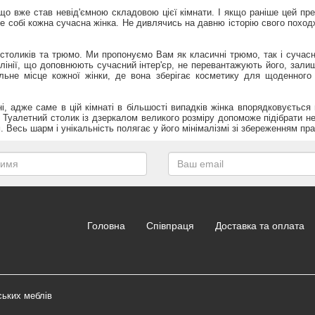
 що вже став невід'ємною складовою цієї кімнати. І якщо раніше цей пр
же собі кожна сучасна жінка. Не дивлячись на давню історію свого похо
 столиків та трюмо. Ми пропонуємо Вам як класичні трюмо, так і сучас
і лінії, що доповнюють сучасний інтер'єр, не перевантажують його, зал
льне місце кожної жінки, де вона зберігає косметику для щоденного 
, адже саме в цій кімнаті в більшості випадків жінка впорядковуєтьс
уалетний столик із дзеркалом великого розміру допоможе підібрати нео
 Весь шарм і унікальність полягає у його мінімалізмі зі збереженням пр
Головна
Співпраця
Доставка та оплата
ських меблів