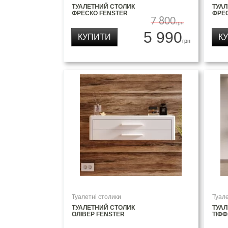
ТУАЛЕТНИЙ СТОЛИК
ТУА
ФРЕСКО FENSTER
ФРЕС
7 800
грн
5 990
КУПИТИ
К
грн
Туалетні столики
Туале
ТУАЛЕТНИЙ СТОЛИК
ТУА
ОЛІВЕР FENSTER
ТІФФ