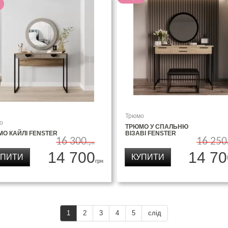
Трюмо
о
ТРЮМО У СПАЛЬНЮ
О КАЙЛІ FENSTER
ВІЗАВІ FENSTER
16 300
16 250
грн
14 700
14 70
УПИТИ
КУПИТИ
грн
1
2
3
4
5
слід