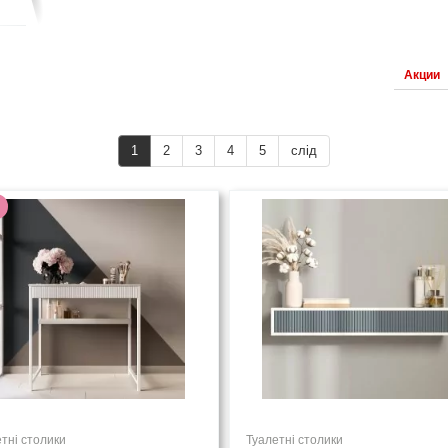
и
Акции
1
2
3
4
5
слід
тні столики
Туалетні столики