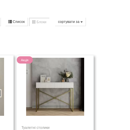
Список
сортувати за
Блоки
Акція
Туалетні столики