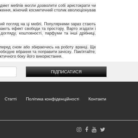
едмет меблів могли дозволити собі аристократи чи
дження, жіночий косметичний столик еволюціонував
ний погляд на ці меблі. Популярними зараз стають
ишають ефект свободи та простору. Варто згадати і
догляду, коштовності, парфуми та інші дрібниці,
я перед сном або збираючись на роботу вранці. Ще
бхідне вбрання та поправити зачіску. Пам'ятайте,
актичного боку його використання.
ПІДПИСАТИСЯ
Статті
Політика конфіденційності
Контакти