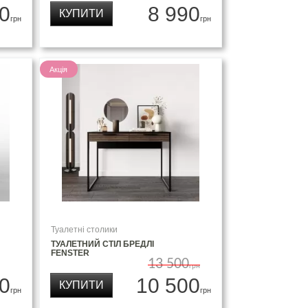
0
8 990
КУПИТИ
грн
грн
Акція
Туалетні столики
ТУАЛЕТНИЙ СТІЛ БРЕДЛІ
FENSTER
13 500
грн
0
10 500
КУПИТИ
грн
грн