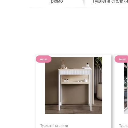
Трюмо
Туалетні столик
Акція
Акція
Туалетні столики
Туале