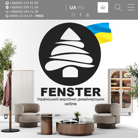
+38(050) 174 91 85
Tog
UA
RU
+38(063) 259 71 29
nav
+38(068) 256 21 39
(0800) 33 64 15 -
FREE